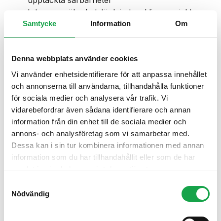
Integrera säkerhetstänk i utvecklingsprojekt
eller driftmiljöer
Samtycke
Information
Om
Kommunicera risker och rekommendationer till
både teknisk personal och ledning
Stödja och förbättra organisationens IT-
Denna webbplats använder cookies
säkerhetsarbete
Vi använder enhetsidentifierare för att anpassa innehållet
Ta ansvar för etiska och juridiska aspekter i
och annonserna till användarna, tillhandahålla funktioner
samband med tester
för sociala medier och analysera vår trafik. Vi
vidarebefordrar även sådana identifierare och annan
Utbildningstillfällen
information från din enhet till de sociala medier och
annons- och analysföretag som vi samarbetar med.
Samtliga tillfällen är på distans via Teams.
Dessa kan i sin tur kombinera informationen med annan
2 tillfällen á 2 timmar per vecka.
information som du har tillhandahållit eller som de har
Veckodag kan variera.
samlat in när du har använt deras tjänster.
Samtyckesval
Utbildningspassen genomförs i distansform och
Nödvändig
spelas in. Om du missar något är det ingen fara, du
kan ta del av det vid ett senare tillfälle när du har tid.