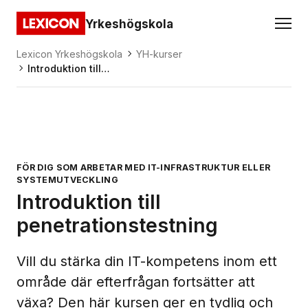
Gå direkt till huvudinnehållet
Yrkeshögskola
Lexicon
Lexicon Yrkeshögskola
YH-kurser
Introduktion till
penetrationstestning
FÖR DIG SOM ARBETAR MED IT-INFRASTRUKTUR ELLER
SYSTEMUTVECKLING
Introduktion till
penetrationstestning
Vill du stärka din IT-kompetens inom ett
område där efterfrågan fortsätter att
växa? Den här kursen ger en tydlig och