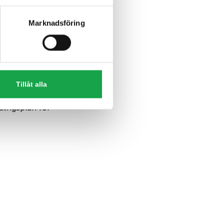
att:
Marknadsföring
n att:
Tillåt alla
dlingsplan för