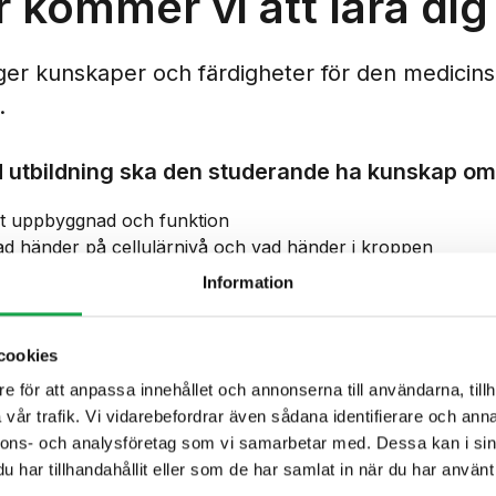
r kommer vi att lära dig
ger kunskaper och färdigheter för den medicin
.
d utbildning ska den studerande ha kunskap om
t uppbyggnad och funktion
ad händer på cellulärnivå och vad händer i kroppen
av Neuropati
Information
tecken på neuropati
för neuropati
gsmetoder
cookies
trategier
e för att anpassa innehållet och annonserna till användarna, tillh
e åtgärder
vår trafik. Vi vidarebefordrar även sådana identifierare och anna
ed vårdteam
nnons- och analysföretag som vi samarbetar med. Dessa kan i sin
evelse av att leva med neuropati
har tillhandahållit eller som de har samlat in när du har använt 