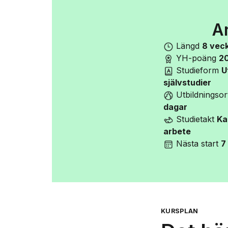
An
Längd
8 vec
YH-poäng
2
Studieform
U
självstudier
Utbildningso
dagar
Studietakt
Ka
arbete
Nästa start
7
KURSPLAN