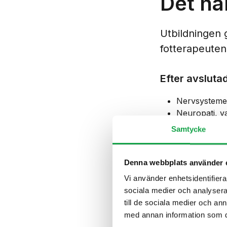
Det hä
Utbildningen 
fotterapeuten
Efter avsluta
Nervsysteme
Neuropati, v
Olika typer 
Samtycke
Symtom och 
Riskfaktorer 
Undersöknin
Denna webbplats använder 
Behandlingss
Vi använder enhetsidentifierar
Förebyggand
sociala medier och analysera 
Samarbete m
till de sociala medier och a
Patients uppl
med annan information som du 