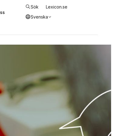
Sök
Lexicon.se
ss
Svenska