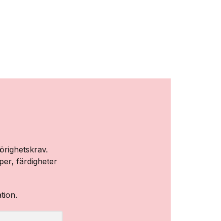
örighetskrav.
er, färdigheter
ation.