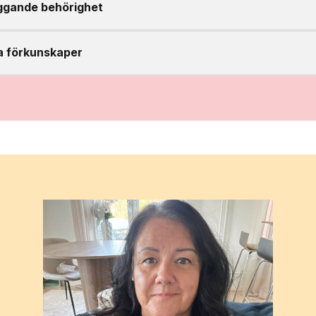
ggande behörighet
a förkunskaper