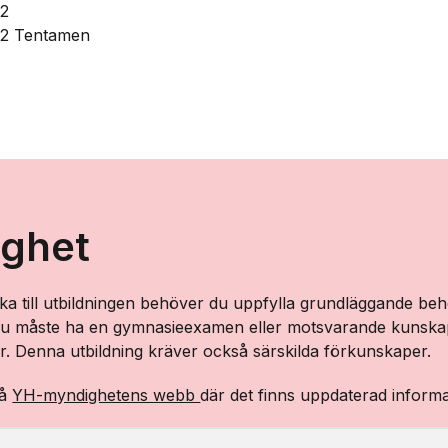
12
12 Tentamen
ighet
ka till utbildningen behöver du uppfylla grundläggande beh
 du måste ha en gymnasieexamen eller motsvarande kunskap
. Denna utbildning kräver också särskilda förkunskaper.
på
YH-myndighetens webb
där det finns uppdaterad inform