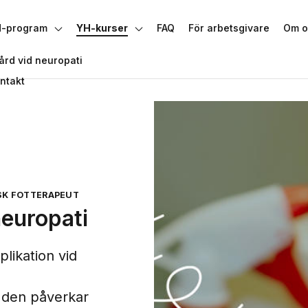
-program
YH-kurser
FAQ
För arbetsgivare
Om o
Växla undermeny
Växla undermeny
ård vid neuropati
ntakt
SK FOTTERAPEUT
neuropati
likation vid
 den påverkar