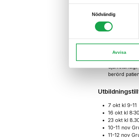
Efter avsluta
Samtyckesval
Nödvändig
Utföra en ad
Ge förslag på
Ge förslag p
Efter avsluta
Avvisa
Självständigt
berörd patie
Utbildningstil
7 okt kl 9-11
16 okt kl 8:3
23 okt kl 8.3
10-11 nov Gr
11-12 nov Gr