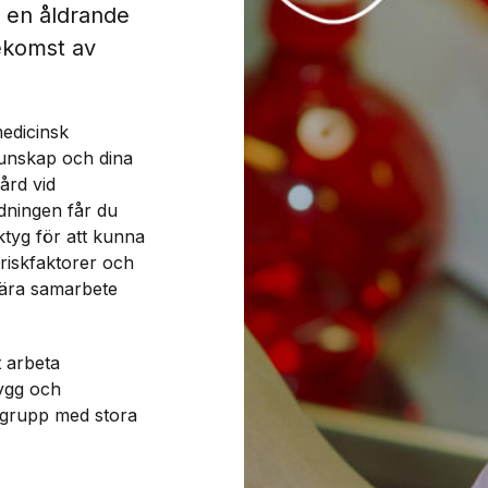
ed en åldrande
ekomst av
medicinsk
 kunskap och dina
ård vid
ldningen får du
ktyg för att kunna
 riskfaktorer och
nära samarbete
t arbeta
rygg och
tgrupp med stora