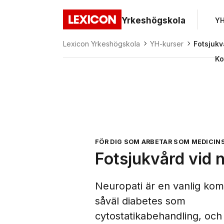
Gå direkt till huvudinnehållet
Yrkeshögskola
YH
Lexicon
Lexicon Yrkeshögskola
YH-kurser
Fotsjukv
Ko
FÖR DIG SOM ARBETAR SOM MEDICIN
Fotsjukvård vid 
Neuropati är en vanlig komp
såväl diabetes som
cytostatikabehandling, och