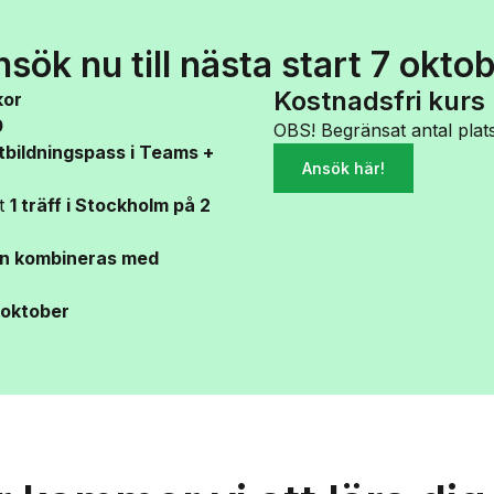
sök nu till nästa start 7 okto
Kostnadsfri kurs
kor
0
OBS! Begränsat antal plats
tbildningspass i Teams +
Ansök här!
rt
1 träff i Stockholm på 2
n kombineras med
 oktober